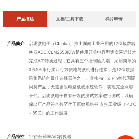
产品描述
文档/工具下载
样片申请
产品简介
启珑微电子（Chiplon）推出面向工业应用的12位模数转
换器ADC,CLM2553IDW是使用开关电容型逐次逼近技术
完成A/D转换过程，它具有三个控制输入端，采用简单的
3线SPI串行接口可方便地与微机进行连接，是12位数据
采集系统的最佳选择器件之一。直接Pin To Pin替代国际
同类产品，无需更改电路板或系统软件，实现完全兼容
替代。启珑微电子自有开发的测试方案进行测试，以确
保出厂产品符合甚至优于原始规格书,支持工业级（-40℃
~ 85℃）的工作温度。
产品特性
12位分辨率A/D转换器