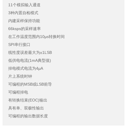
11个模拟输入通道
3种内置自检模式
内建采样保持功能
66ksps的采样速率
在工作温度范围内10μs转换时间
SPI串行接口
线性度误差最大为±1LSB
低供电电流(1mA典型值)
掉电模式电流为4μA
片上系统时钟
可编程的MSB或LSB前导
可编程掉电
有转换结束(EOC)输出
具有单、双极性输出
可编程的输出数据长度